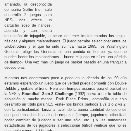
amañado, la desconocida
compañía Softie Inc. -sólo
desarrolló 2 juegos para
NES- nos ofrece un
cartucho soso de narices,
aburrido y con cierta
sensación de injugable, a pesar de tener implementadas las reglas
básicas y algunos malabarismos. El juego permite seleccionar entre los
Globetrotters y el que ha sido su rival hasta 1995, los Washington
Generals -elegir los Generals es una pérdida de tiempo, ya que no
puedes hacer los malabarismos... bueno el juego en sí es una pérdida
de tiempo-. Una vez más un juego de basket basado en una franquicia
decepciona.
Mientras nos adentramos poco a poco en la década de los '90 aún
estamos esperando un juego que de verdad pueda competir con Double
Dribble y quitarle el trono. Pero son tiempos oscuros para el basket en
la NES y
Roundball 2-on-2 Challenge
(1992) no va a ser la tabla de
salvación ni mucho menos. Park Place Pdtns., compañía que sólo
desarrolló un título para NES -éste- nos brinda partidos 1 vs 1 o 2 vs 2,
con la particularidad -lanza a favor- de la buena cantidad de opciones
que podemos decidir antes de empezar (tiempo, jugadores, dificultad,
poder cambiar de jugador o ser uno sólo, etc...) y las numerosas
estadísticas de los jugadores a seleccionar (difícil verificar que no es
un simple paripé...). Discreto.