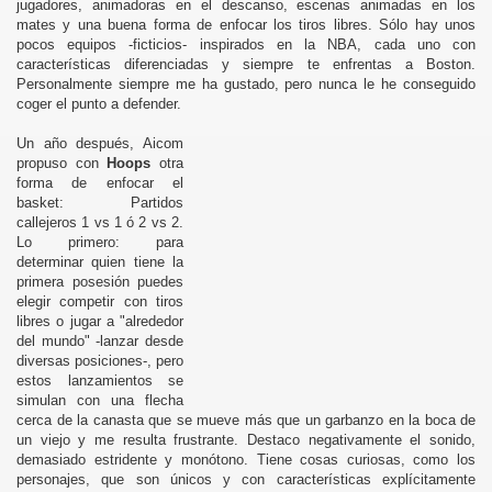
jugadores, animadoras en el descanso, escenas animadas en los
mates y una buena forma de enfocar los tiros libres. Sólo hay unos
pocos equipos -ficticios- inspirados en la NBA, cada uno con
características diferenciadas y siempre te enfrentas a Boston.
Personalmente siempre me ha gustado, pero nunca le he conseguido
coger el punto a defender.
Un año después, Aicom
propuso con
Hoops
otra
forma de enfocar el
basket: Partidos
callejeros 1 vs 1 ó 2 vs 2.
Lo primero: para
determinar quien tiene la
primera posesión puedes
elegir competir con tiros
libres o jugar a "alrededor
del mundo" -lanzar desde
diversas posiciones-, pero
estos lanzamientos se
simulan con una flecha
cerca de la canasta que se mueve más que un garbanzo en la boca de
un viejo y me resulta frustrante. Destaco negativamente el sonido,
demasiado estridente y monótono. Tiene cosas curiosas, como los
personajes, que son únicos y con características explícitamente