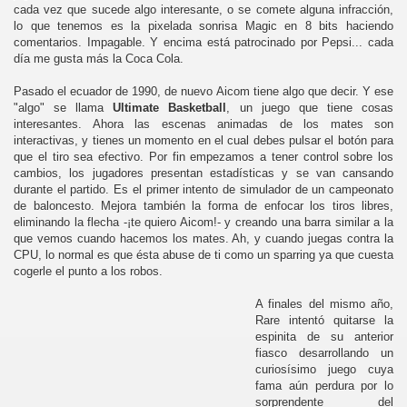
cada vez que sucede algo interesante, o se comete alguna infracción,
lo que tenemos es la pixelada sonrisa Magic en 8 bits haciendo
comentarios. Impagable. Y encima está patrocinado por Pepsi... cada
día me gusta más la Coca Cola.
Pasado el ecuador de 1990, de nuevo Aicom tiene algo que decir. Y ese
"algo" se llama
Ultimate Basketball
, un juego que tiene cosas
interesantes. Ahora las escenas animadas de los mates son
interactivas, y tienes un momento en el cual debes pulsar el botón para
que el tiro sea efectivo. Por fin empezamos a tener control sobre los
cambios, los jugadores presentan estadísticas y se van cansando
durante el partido. Es el primer intento de simulador de un campeonato
de baloncesto. Mejora también la forma de enfocar los tiros libres,
eliminando la flecha -¡te quiero Aicom!- y creando una barra similar a la
que vemos cuando hacemos los mates. Ah, y cuando juegas contra la
CPU, lo normal es que ésta abuse de ti como un sparring ya que cuesta
cogerle el punto a los robos.
A finales del mismo año,
Rare intentó quitarse la
espinita de su anterior
fiasco desarrollando un
curiosísimo juego cuya
fama aún perdura por lo
sorprendente del