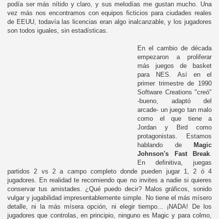
podía ser más nítido y claro, y sus melodías me gustan mucho. Una
vez más nos encontramos con equipos ficticios para ciudades reales
de EEUU, todavía las licencias eran algo inalcanzable, y los jugadores
son todos iguales, sin estadísticas.
En el cambio de década
empezaron a proliferar
más juegos de basket
para NES. Así en el
primer trimestre de 1990
Software Creations "creó"
-bueno, adaptó del
arcade- un juego tan malo
como el que tiene a
Jordan y Bird como
protagonistas. Estamos
hablando de
Magic
Johnson's Fast Break
.
En definitiva, juegas
partidos 2 vs 2 a campo completo donde pueden jugar 1, 2 ó 4
jugadores. En realidad te recomiendo que no invites a nadie si quieres
conservar tus amistades. ¿Qué puedo decir? Malos gráficos, sonido
vulgar y jugabilidad impresentablemente simple. No tiene el más mísero
detalle, ni la más mísera opción, ni elegir tiempo... ¡NADA! De los
jugadores que controlas, en principio, ninguno es Magic y para colmo,