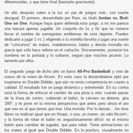
diferenciadas, y que tiene final (bastante graciosete).
Un año después salen a la luz un par de juegos más, con suerte
desigual. El primero, desarrollado por Rare, se tituló
Jordan vs. Bird:
One on One
. Aunque haya quien defienda este juego, a mi me parece
una basura apenas jugable. Un conjunto de 1s y 0s que no merece
llevar el nombre de semejantes emblemas de este deporte. Puedes
dedicarte a jugar 1 vs 1 eligiendo a tu estrella favorita o jugar una suerte
de "concursos" de mates, malabarismos, triples y demás morralla sin
gracia que sólo hace relleno en el cartucho. Sinceramente, pusieron los
nombres en la portada y lo soltaron, seguro que muchos picaron. Lo
lamento por ellos.
El segundo juego de dicho año se llamó
All-Pro Basketball
y vino de
nuevo de la mano de Aicom. En este caso la desarrolladora optó por
inspirarse en Double Dribble, que aún no tenía competencia en cuanto a
calidad. El resultado fue un juego dinámico y entretenido. En su contra
está la forma de enfocar el cambio de una pista a otra: cuando pasas
de la línea de centro, subiendo el balón, la cámara se detiene, gira
180º, y te pone en la misma perspectiva que antes pero ahora el aro
que ves es al que tienes que tirar. Una movida. Por lo demás... los tiros
libres se realizan igual que en Hoops, o sea, un mareo -¡te odio Aicom!-;
y la forma de robar el balón es angustiosamente difícil: es el mismo
botón para cambiar de jugador, que para robar. Tiene animaciones en
los mates al igual que Double Dribble. En lo positivo, visualmente no