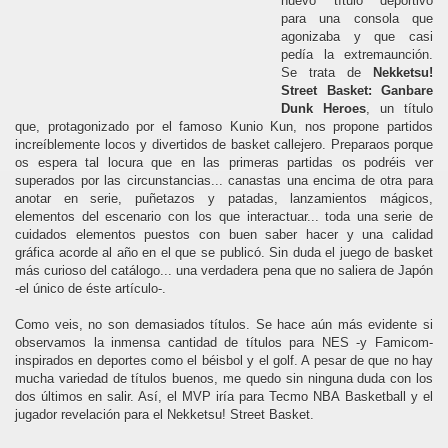
nuevo título deportivo
para una consola que
agonizaba y que casi
pedía la extremaunción.
Se trata de
Nekketsu!
Street Basket: Ganbare
Dunk Heroes
, un título
que, protagonizado por el famoso Kunio Kun, nos propone partidos
increíblemente locos y divertidos de basket callejero. Preparaos porque
os espera tal locura que en las primeras partidas os podréis ver
superados por las circunstancias... canastas una encima de otra para
anotar en serie, puñetazos y patadas, lanzamientos mágicos,
elementos del escenario con los que interactuar... toda una serie de
cuidados elementos puestos con buen saber hacer y una calidad
gráfica acorde al año en el que se publicó. Sin duda el juego de basket
más curioso del catálogo... una verdadera pena que no saliera de Japón
-el único de éste artículo-.
Como veis, no son demasiados títulos. Se hace aún más evidente si
observamos la inmensa cantidad de títulos para NES -y Famicom-
inspirados en deportes como el béisbol y el golf. A pesar de que no hay
mucha variedad de títulos buenos, me quedo sin ninguna duda con los
dos últimos en salir. Así, el MVP iría para Tecmo NBA Basketball y el
jugador revelación para el Nekketsu! Street Basket.