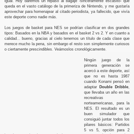
igual. Hoy daremos un repaso al bagaje -sinceramente escasito- que
queda en el vasto catálogo de la primeriza de Nintendo, y me gustaría
aprovechar para homenajear al citado periodista, ya fallecido, que vivía
este deporte como nadie más.
NES
Los juegos de basket para NES se podrían clasificar en dos grandes
tipos: Basados en la NBA y basados en el basket 2 vs 2. Y en cuanto a
calidad... bueno, gracias al cielo tenemos un título de cada clase que
merece mucho la pena, sin embargo el resto son simplemente curiosos
o ciertamente prescindibles. Veámoslos cronológicamente.
rreras
Ningún juego de la
ras
primera generación se
acercó a este deporte, así
que no es hasta 1987
cuando Konami pensó en
adaptar
Double Dribble
,
que llevaba un año en las
recreativas
norteamericanas, para la
NES. El resultado es un
buen simulador que
consiguió juntar todos los
pilares básicos: Partidos
5 vs 5, opción para 2