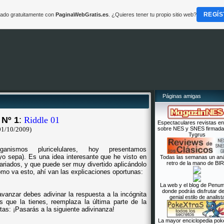
REGÍS
reado gratuitamente con
PaginaWebGratis.es
. ¿Quieres tener tu propio sitio web?
Páginas amigas
Nº 1
:
Riddle 01
Espectaculares revistas e
01/10/2009)
sobre NES y SNES firmada
Tygrus
nismos pluricelulares, hoy presentamos
o sepa). Es una idea interesante que he visto en
Todas las semanas un anál
retro de la mano de BI
ariados, y que puede ser muy divertido aplicándolo
mo va esto, ahí van las explicaciones oportunas:
La web y el blog de Penum
donde podrás disfrutar d
avanzar debes adivinar la respuesta a la incógnita
genial estilo de analist
que la tienes, reemplaza la última parte de la
rtas: ¡Pasarás a la siguiente adivinanza!
La mayor enciclopedia po