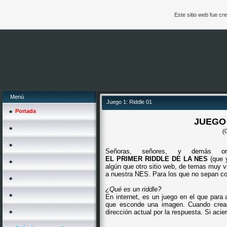
Este sitio web fue c
Menú
Juego 1: Riddle 01
Portada
JUEGO 
(
Señoras, señores, y demás orga
EL PRIMER RIDDLE DE LA NES
(que y
algún que otro sitio web, de temas muy v
a nuestra NES. Para los que no sepan co
¿Qué es un riddle?
En internet, es un juego en el que para 
que esconde una imagen. Cuando creas 
dirección actual por la respuesta. Si acie