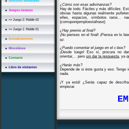
Artículos semanales
¿Cómo son esas adivinanzas?
Hay de todo. Fáciles y más difíciles. Es
Juegos neseros
obvias hasta algunas realmente puñete
eñes, espacios, símbolos raros... n
=> Juego 2: Riddle 02
(comoporejemploestafrase).
=> Juego 1: Riddle 01
¿Hay premio al final?
¡No pienses en el final! ¡Piensa en lo bi
Actualizaciones
.
no
)
¿Puedo comentar el juego en el c-box?
Miscelánea
¡Desde luego! Eso sí, procura no dar 
orientar,... pero
sin dar la respuesta
, ya q
Contacto
¿Harás más?
Libro de visitantes
Depende de si éste gusta y eso. Tengo i
nada.
¡Y ya está! ¿Serás capaz de descifra
empezar.
EM