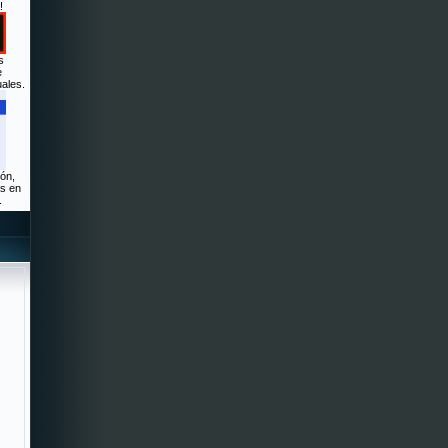
!
s
e
ales.
ón,
s en
.