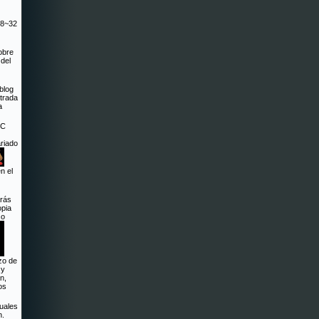
 (8~32
obre
del
 blog
trada
a
RC
riado
n el
arás
opia
co
zo de
 y
n,
os
uales
n.