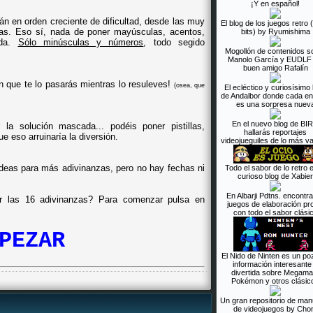
¡Y en español!
tán en orden creciente de dificultad, desde las muy
El blog de los juegos retro
ras. Eso sí, nada de poner mayúsculas, acentos,
bits) by Ryumishima
ada.
Sólo minúsculas y números
, todo segido
Mogollón de contenidos s
Manolo García y EUDLF 
buen amigo Rafalín
en que te lo pasarás mientras lo resuleves!
(osea, que
El ecléctico y curiosísimo
de Andalbor donde cada en
es una sorpresa nuev
En el nuevo blog de BI
la solución mascada... podéis poner pistillas,
hallarás reportajes
ue eso arruinaría la diversión.
videojueguiles de lo más va
deas para más adivinanzas, pero no hay fechas ni
Todo el sabor de lo retro e
curioso blog de Xabier
En Albarji Pdtns. encontr
r las 16 adivinanzas? Para comenzar pulsa en
juegos de elaboración pr
con todo el sabor clási
PEZAR
El Nido de Ninten es un po
información interesante
divertida sobre Megama
Pokémon y otros clásic
Un gran repositorio de man
de videojuegos by Cho