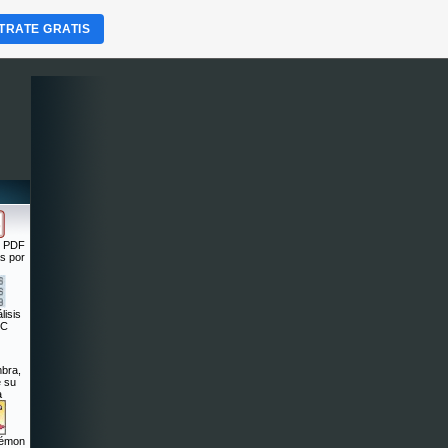
TRATE GRATIS
n PDF
s por
isis
RC
bra,
e su
a
kémon